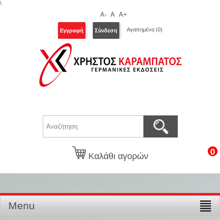
\
A-
A
A+
Αγαπημένα
(0)
Εγγραφή
Σύνδεση
0
Καλάθι αγορών
Menu