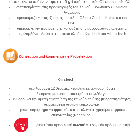
αποτελείται από έναν τόμο και οδηγεί από το επίπεδο C1 στο επίπεδο C2
ανταποκρίνεται στις προδιαγραφές του Κοινού Ευρωπαϊκού Πλαισίου
Αναφοράς
προετοιμάζει για τις εξετάσεις επιπέδου C2 του Goethe-Institut και του
ÖSD
δημιουργεί κίνητρo μάθησης και συζήτησης με συναρπαστικά θέματα
περιλαμβάνει πλούσιο ακουστικό υλικό
σε
Kursbuch
και
Arbeitsbuch
Konzeption und kommentierte Probelektion
Kursbuch
:
περιλαμβάνει 12 θεματικά κεφάλαια με ξεκάθαρη δομή
διευρύνει με συστηματικό τρόπο το λεξιλόγιο
ενθαρρύνει την άμεση αξιοποίηση της καινούριας ύλης με δραστηριότητες
σε ρεαλιστικά σενάρια επικοινωνίας
περιέχει παράρτημα γραμματικής και κατάλογο με χρήσιμες εκφράσεις
επικοινωνίας (Redemittel)
περιέχει έναν προσωπικό
κωδικό
για δωρεάν πρόσβαση στην