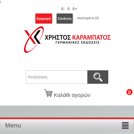
\
A-
A
A+
Αγαπημένα
(0)
Εγγραφή
Σύνδεση
0
Καλάθι αγορών
Menu